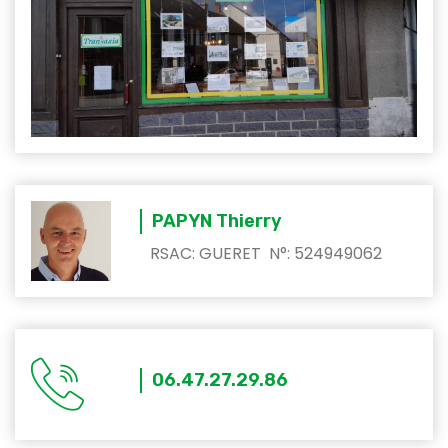
PAPYN Thierry
RSAC: GUERET N°: 524949062
06.47.27.29.86