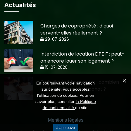
Actualités
Charges de copropriété : à quoi
servent-elles réellement ?
29-07-2026
Interdiction de location DPE F : peut-
on encore louer son logement ?
15-07-2026
Frais d'achat immobilier : combien
En poursuivant votre navigation
coûte réellement un achat ?
sur ce site, vous acceptez
15-07-2026
l’utilisation de cookies. Pour en
savoir plus, consulter
la Politique
de confidentialité
du site.
Mentions légales
J’approuve