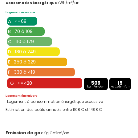
kWh/m²/an
Consomation énergétique
Logement économe
A <=69
B 70 à 109
C 110 à 179
D 180 à 249
E 250 à 329
F 330 à 419
G >=420
506
15
kWh/m²/an
Kg Co2m²/an
Logement énergivore
Logement à consommation énergétique excessive
Estimation des coûts annuels entre 1108 € et 1498 €
Emission de gaz
Kg Co2m²/an