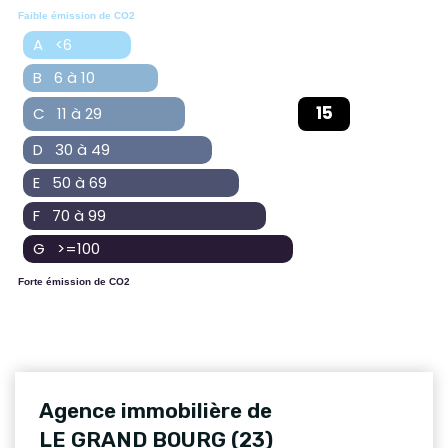
Faible émission de CO2
A <6
B 6 à 10
15
C 11 à 29
D 30 à 49
E 50 à 69
F 70 à 99
G >=100
Forte émission de CO2
Agence immobilière de
LE GRAND BOURG (23)