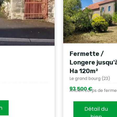
Fermette /
Longere jusqu'à
Ha 120m²
Le grand bourg (23)
93 500 €
Ancien corps de ferme
n
Détail du
bien