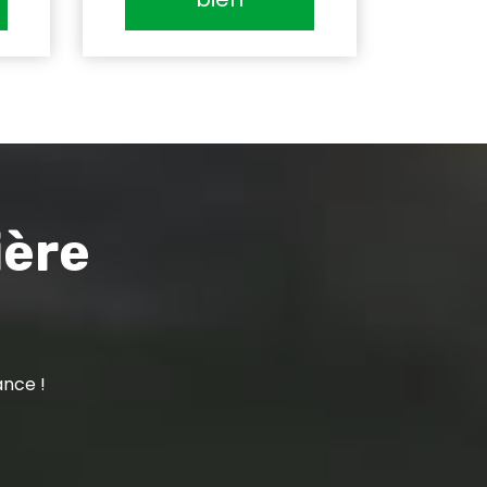
ière
ance !