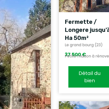
Fermette /
Longere jusqu'à
Ha 50m²
Le grand bourg (23)
37 500 €
Petite maison à rénove
Détail du
bien