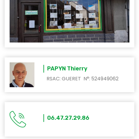
PAPYN Thierry
RSAC: GUERET N°: 524949062
06.47.27.29.86