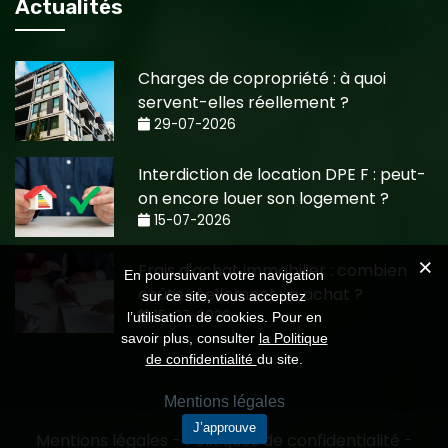
Actualités
Charges de copropriété : à quoi
servent-elles réellement ?
29-07-2026
Interdiction de location DPE F : peut-
on encore louer son logement ?
15-07-2026
Frais d'achat immobilier : combien
En poursuivant votre navigation
coûte réellement un achat ?
sur ce site, vous acceptez
15-07-2026
l’utilisation de cookies. Pour en
savoir plus, consulter
la Politique
de confidentialité
du site.
Mentions légales
J’approuve
Mentions légales
-
Politiques de confidentialité
-