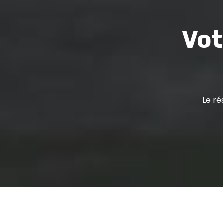
Vot
Le ré