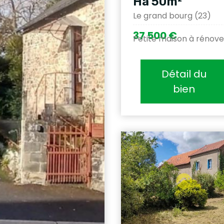
Ha 50m²
Le grand bourg (23)
37 500 €
Petite maison à rénove
Détail du
bien