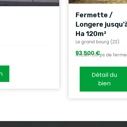
Fermette /
Longere jusqu'à
Ha 120m²
Le grand bourg (23)
93 500 €
Ancien corps de ferme
n
Détail du
bien