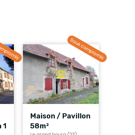
ompromis
Sous compromis
Maison / Pavillon
 1
58m²
Le grand bourg (23)