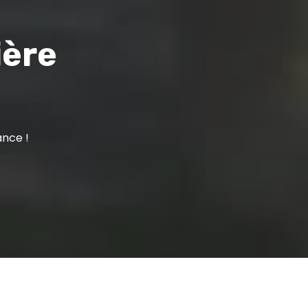
ière
ance !