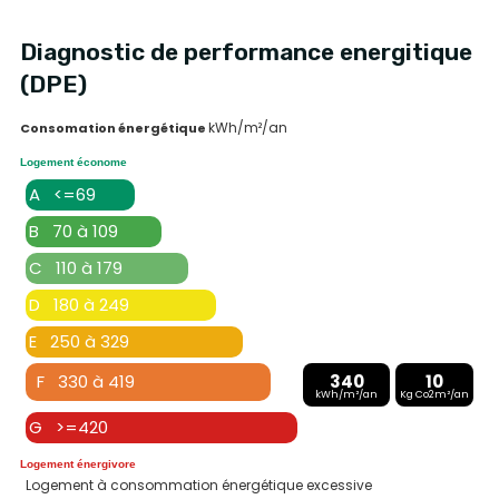
Diagnostic de performance energitique
(DPE)
kWh/m²/an
Consomation énergétique
Logement économe
A <=69
B 70 à 109
C 110 à 179
D 180 à 249
E 250 à 329
F 330 à 419
340
10
kWh/m²/an
Kg Co2m²/an
G >=420
Logement énergivore
Logement à consommation énergétique excessive