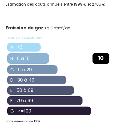
Estimation des coûts annuels entre 1999 € et 2705 €
Emission de gaz
Kg Co2m²/an
Faible émission de CO2
A <6
10
B 6 à 10
C 11 à 29
D 30 à 49
E 50 à 69
F 70 à 99
G >=100
Forte émission de CO2