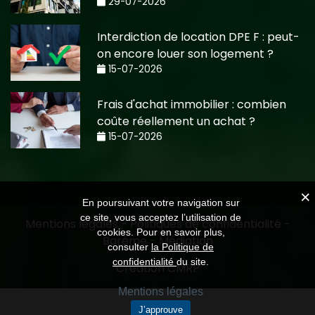
29-07-2026
Interdiction de location DPE F : peut-
on encore louer son logement ?
15-07-2026
Frais d'achat immobilier : combien
coûte réellement un achat ?
15-07-2026
En poursuivant votre navigation sur
ce site, vous acceptez l’utilisation de
Mentions légales
-
Politiques de confidentialité
-
cookies. Pour en savoir plus,
Barème
-
Médiation
consulter
la Politique de
confidentialité
du site.
Création CMRP
Mentions légales
J’approuve