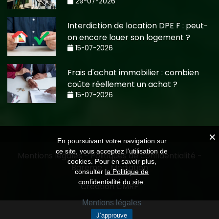
29-07-2026
Interdiction de location DPE F : peut-
on encore louer son logement ?
15-07-2026
Frais d'achat immobilier : combien
coûte réellement un achat ?
15-07-2026
En poursuivant votre navigation sur
ce site, vous acceptez l’utilisation de
Mentions légales
-
Politiques de confidentialité
-
cookies. Pour en savoir plus,
Barème
-
Médiation
consulter
la Politique de
confidentialité
du site.
Création CMRP
Mentions légales
J’approuve